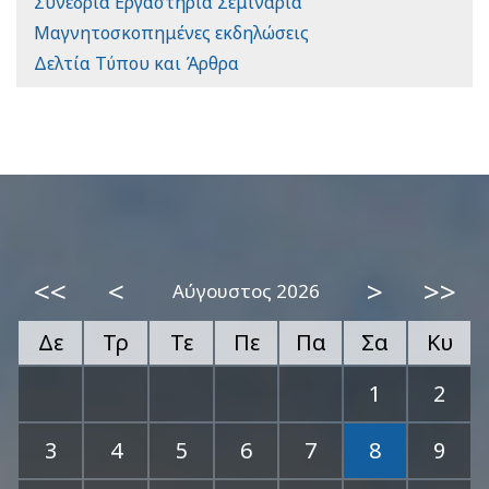
Συνέδρια Εργαστήρια Σεμινάρια
Μαγνητοσκοπημένες εκδηλώσεις
Δελτία Τύπου και Άρθρα
<<
<
>
>>
Αύγουστος 2026
Δε
Τρ
Τε
Πε
Πα
Σα
Κυ
1
2
3
4
5
6
7
8
9