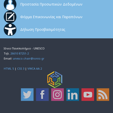
Προστασία Προσωπικών Δεδομένων
Φόρμα Επικοινωνίας και Παραπόνων
Δήλωση Προσβασιμότητας
Ιόνιο Πανεπιστήμιο - UNESCO
Τηλ.
26610 87251-2
Email:
unesco.chair@ionio.gr
HTML 5
|
CSS 3
|
VWCA AA 2