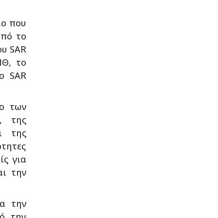
ιο που
από το
ου SAR
ΠΘ, το
Το SAR
ιο των
, της
ι της
ότητες
ίς για
αι την
ια την
ό την