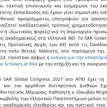
χει τακτική επικοινωνία και ενημέρωση του εκ
ατης Εκπαίδευσης και έχουν γίνει σημαντικές ενέ
εθνικού προγράμματος υποτροφιών για ερευνη
αναζητεί εναλλακτικούς τρόπους χρηματοδότησης
ν ή ιδιωτικούς φορείς) για τη δημιουργία προσ
υς ακαδημαϊκούς στα ελληνικά ΑΕΙ. Το SAR Gree
τις Πρυτανικές Αρχές των ΑΕΙ κατά τις Συνόδο
ντα πολύ θετική. Μάλιστα, στα πορίσματα της
024, τονίστηκε σαφώς η
ανάγκη για την υποστήρι
 Scholars at Risk
με την στήριξη και τη συνεργασ
υ SAR Global Congress 2027 στο ΑΠΘ έχει τη
 και του αρμόδιου Αντιπρύτανη Διεθνών Σχέ
 Φοιτητικής Μέριμνας, Καθηγητή κ. Ιάκωβου Μιχ
 συμβολής των ελληνικών Πανεπιστήμιων-μελών τ
 ακαδημαϊκής ελευθερίας και του ηγετικού τους