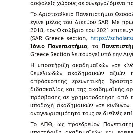
ασφαλείς χώρους σε συνεργαζόμενα π
Το Αριστοτέλειο Πανεπιστήμιο Θεσσα
έγινε μέλος του Δικτύου SAR. Με πρω
2018, τον Οκτώβριο του 2021 επιτεύχ
(SAR Greece section,
https://scholarsa
Ιόνιο Πανεπιστήμιο
, το
Πανεπιστή
Greece Section λειτουργεί υπό την Αιγ
Η υποστήριξη ακαδημαϊκών «σε κίν
θεμελιωδών ακαδημαϊκών αξιών π
απρόσκοπτης ερευνητικής δραστηρ
διδασκαλίας και της ακαδημαϊκής αρι
πρόσβασης σε χρηματοδότηση από την
υποδοχή ακαδημαϊκών «σε κίνδυνο»,
αναγνωρισιμότητά τους σε διεθνές επί
Το ΑΠΘ, ως προεδρεύον Πανεπιστήμι
υποστήριξη ακαδημαϊκών και ερευ