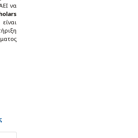
ΑΕΙ να
holars
 είναι
τήριξη
ματος
ς