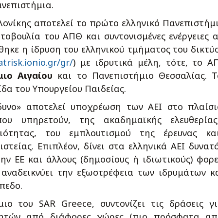
ανεπιστήμια.
λονίκης αποτελεί το πρώτο ελληνικό Πανεπιστήμ
τοβουλία του ΑΠΘ και συντονισμένες ενέργειες 
θηκε η ίδρυση του ελληνικού τμήματος του δικτύ
trisk.ionio.gr/gr/
) με ιδρυτικά μέλη, τότε, το Α
μιο Αιγαίου
και το Πανεπιστήμιο Θεσσαλίας. 
ίδα του Υπουργείου Παιδείας.
δυνο» αποτελεί υποχρέωση των ΑΕΙ στο πλαίσ
ου υπηρετούν, της ακαδημαϊκής ελευθερίας
ιότητας, του εμπλουτισμού της έρευνας κα
στείας. Επιπλέον, δίνει στα ελληνικά ΑΕΙ δυνατ
 ΕΕ και άλλους (δημοσίους ή ιδιωτικούς) φορε
 αναδεικνύει την εξωστρέφεια των ιδρυμάτων κ
πεδο.
ο του SAR Greece, συντονίζει τις δράσεις γ
νητών από διάφορες χώρες (πιο πρόσφατα απ