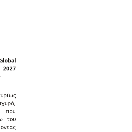
Global
2027
-
υρίως
σχυρό,
ς που
γω του
ροντας