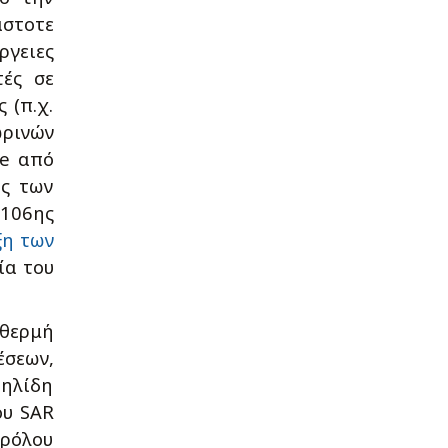
άστοτε
ργειες
τές σε
 (π.χ.
ωρινών
ce από
υς των
 106ης
ξη των
ία του
 θερμή
σεων,
αηλίδη
ου SAR
 ρόλου