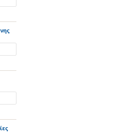
ένης
ίες