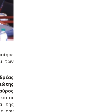
ποίησε
αι των
δρέας
ιώτης
αύρος
 και οι
χα της
ια την