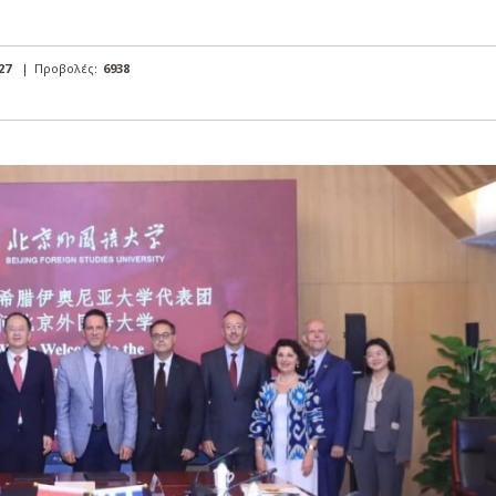
:27
|
Προβολές:
6938