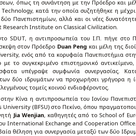
σεων, όπως τη συνάντηση με την Πρόεδρο και μέ
f Technology, κατά την οποία συζητήθηκε η μέχρ
δύο Πανεπιστημίων, αλλά και οι νέες δυνατότητ
esearch Institute on Classical Civilization.
το SDUT, η αντιπροσωπεία του Ι.Π. πήγε στο Π
σκεψη στον Πρόεδρο
Duan Peng
και μέλη της διο
iversity, ενός από τα κορυφαία Πανεπιστήμια στη
 με το συγκεκριμένο επιστημονικό αντικείμενο,
σφατα υπέγραψε συμφωνία συνεργασίας. Κατ
των δύο ιδρυμάτων να προχωρήσει γρήγορα η 
εγμένους τομείς κοινού ενδιαφέροντος.
 στην Κίνα η αντιπροσωπεία του Ιονίου Πανεπισ
es University (BFSU) στο Πεκίνο, όπου πραγματοπο
ηγητή
Jia Wenjian
, καθηγητές από το School of Eu
ου International Exchange and Cooperation Office
αία θέληση για συνεργασία μεταξύ των δύο Ιδρυ