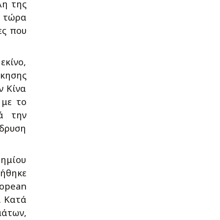
λη της
ι τώρα
ες που
εκίνο,
ίκησης
ν Κίνα
 με το
ά την
ίδρυση
τημίου
ιήθηκε
ropean
. Κατά
μάτων,