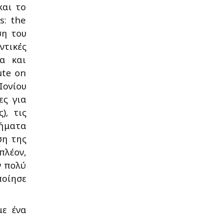
και το
s: the
ση του
ντικές
α και
ute on
Ιονίου
ες για
), τις
τήματα
ση της
πλέον,
ν πολύ
ποίησε
με ένα