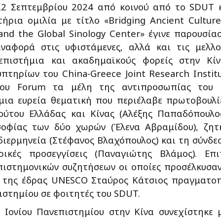
22 Σεπτεμβρίου 2024 από κοινού από το SDUT 
ήρια ομιλία με τίτλο «Bridging Ancient Culture
 and the Global Sinology Center» έγινε παρουσία
αναφορά στις υφιστάμενες, αλλά και τις μελλο
επιστήμια και ακαδημαϊκούς φορείς στην Κίν
τηρίων του China-Greece Joint Research Instit
ιο του Forum τα μέλη της αντιπροσωπίας του 
μια ευρεία θεματική που περιέλαβε πρωτοβουλί
ούτου Ελλάδας και Κίνας (Αλέξης Παπαδόπουλος
οσοφίας των δύο χωρών (Έλενα Αβραμίδου), ζη
διερμηνεία (Στέφανος Βλαχόπουλος) και τη σύνδε
ικές προσεγγίσεις (Παναγιώτης Βλάμος). Επι
επιστημονικών συζητήσεων οι οποίες προσέλκυσα
ής της έδρας UNESCO Σταύρος Κάτσιος πραγματο
ιστημίου σε φοιτητές του SDUT.
 Ιονίου Πανεπιστημίου στην Κίνα συνεχίστηκε 