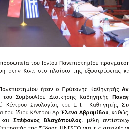
ιπροσωπεία του Ιονίου Πανεπιστημίου πραγματο
ψη στην Κίνα στο πλαίσιο της εξωστρέφειας κ
 Πανεπιστημίου ήταν ο Πρύτανης Καθηγητής
Αν
 του Συμβουλίου Διοίκησης Καθηγητής
Παναγ
ού Κέντρου Σινολογίας του Ι.Π. Καθηγητής
Στ
α του ίδιου Κέντρου Δρ
Έλενα Αβραμίδου
, καθώς
και
Στέφανος Βλαχόπουλος
, μέλη αντίστοι
Επιτροπής της "Έδρας UNESCO για τις απειλές γ