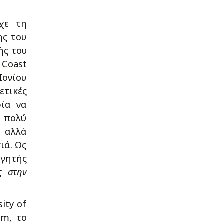
χε τη
ης του
ής του
 Coast
Ιονίου
ετικές
ρία να
 πολύ
, αλλά
ιά. Ως
ηγητής
ς στην
ity of
um, το