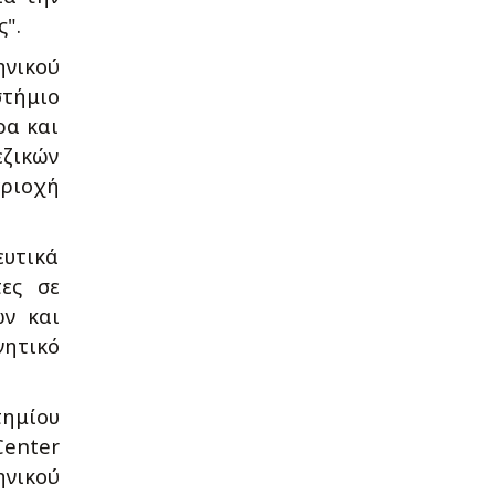
ς".
ηνικού
στήμιο
ρα και
εζικών
εριοχή
ευτικά
ες σε
ών και
νητικό
τημίου
Center
ηνικού