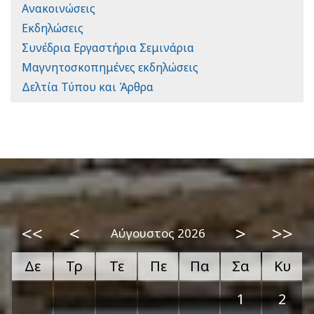
Ανακοινώσεις
Εκδηλώσεις
Συνέδρια Εργαστήρια Σεμινάρια
Μαγνητοσκοπημένες εκδηλώσεις
Δελτία Τύπου και Άρθρα
<<
<
>
>>
Αύγουστος 2026
Δε
Τρ
Τε
Πε
Πα
Σα
Κυ
1
2