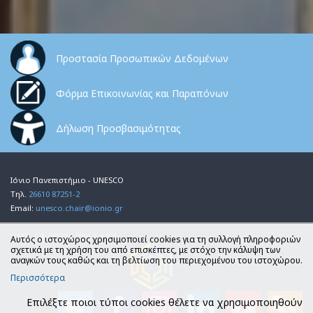
Προστασία Προσωπικών Δεδομένων
Φόρμα Επικοινωνίας και Παραπόνων
Δήλωση Προσβασιμότητας
Ιόνιο Πανεπιστήμιο - UNESCO
Τηλ.
26610 87251-2
Email:
unesco.chair@ionio.gr
HTML 5
|
CSS 3
|
VWCA AA 2
Αυτός ο ιστοχώρος χρησιμοποιεί cookies για τη συλλογή πληροφοριών
σχετικά με τη χρήση του από επισκέπτες, με στόχο την κάλυψη των
αναγκών τους καθώς και τη βελτίωση του περιεχομένου του ιστοχώρου.
Περισσότερα
Επιλέξτε ποιοι τύποι cookies θέλετε να χρησιμοποιηθούν