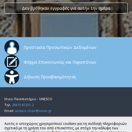
Δεν βρέθηκαν εγγραφές για αυτήν την ημέρα
Προστασία Προσωπικών Δεδομένων
Φόρμα Επικοινωνίας και Παραπόνων
Δήλωση Προσβασιμότητας
Ιόνιο Πανεπιστήμιο - UNESCO
Τηλ.
26610 87251-2
Email:
unesco.chair@ionio.gr
HTML 5
|
CSS 3
|
VWCA AA 2
Αυτός ο ιστοχώρος χρησιμοποιεί cookies για τη συλλογή πληροφοριών
σχετικά με τη χρήση του από επισκέπτες, με στόχο την κάλυψη των