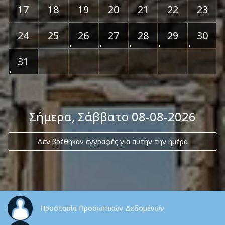
17
18
19
20
21
22
23
24
25
26
27
28
29
30
31
Σήμερα
, Σάββατο 08-08-2026
Δεν βρέθηκαν εγγραφές για αυτήν την ημέρα
Προστασία Προσωπικών Δεδομένων