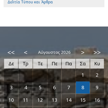
Δελτία Τύπου και Άρθρα
<<
<
>
>>
Αύγουστος 2026
Δε
Τρ
Τε
Πε
Πα
Σα
Κυ
1
2
3
4
5
6
7
8
9
10
11
12
13
14
15
16