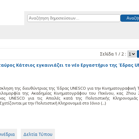
Σελίδα 1 / 2 :
αύρος Κάτσιος εγκαινιάζει το νέο Εργαστήριο της Έδρας 
 της διευθύντριας της Έδρας UNESCO για την Κινηματογραφική Τ
ικιλομορφία της Ακαδημίας Κινηματογράφου του Πεκίνου, κας Zhou Z
ρας UNESCO για τις Απειλές κατά της Πολιτιστικής Κληρονομιάς
ετίζονται με την Πολιτιστική Κληρονομιά στο Ιόνιο (...)
υνέδρια
Δελτία Τύπου