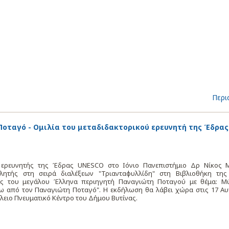
Περι
Ποταγό - Ομιλία του μεταδιδακτορικού ερευνητή της Έδρας
 ερευνητής της Έδρας UNESCO στο Ιόνιο Πανεπιστήμιο Δρ Νίκος 
λητής στη σειρά διαλέξεων "Τριανταφυλλίδη" στη Βιβλιοθήκη της
ρας του μεγάλου Έλληνα περιηγητή Παναγιώτη Ποταγού με θέμα: Μ
ω από τον Παναγιώτη Ποταγό". Η εκδήλωση θα λάβει χώρα στις 17 Α
λειο Πνευματικό Κέντρο του Δήμου Βυτίνας.