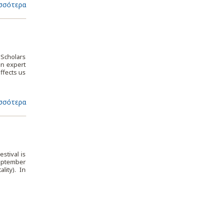
σσότερα
s Scholars
an expert
ffects us
σσότερα
stival is
September
lity). In