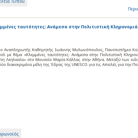
ελτία Τύπου
Περι
μμένες ταυτότητες: Ανάμεσα στην Πολιτιστική Κληρονομιά,
, ο Αναπληρωτής Καθηγητής Ιωάννης Μυλωνόπουλος, Πανεπιστήμιο Κο
λ με θέμα «Κλεμμένες ταυτότητες: Ανάμεσα στην Πολιτιστική Κληρονο
 τη Λεηλασία» στο Μουσείο Μαρία Κάλλας στην Αθήνα. Μεταξύ των ειδ
ο διακεκριμένα μέλη της Έδρας της UNESCO για τις Απειλές για την Πο
ορωνοϊός