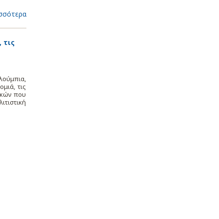
σσότερα
 τις
λούμπια,
μιά, τις
ικών που
λιτιστική