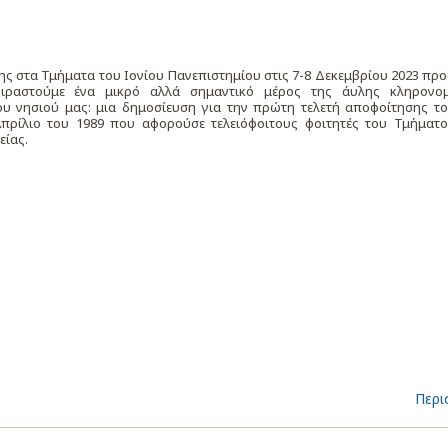
ης στα Τμήματα του Ιονίου Πανεπιστημίου στις 7-8 Δεκεμβρίου 2023 πρ
οιραστούμε ένα μικρό αλλά σημαντικό μέρος της άυλης κληρονο
ου νησιού μας: μια δημοσίευση για την πρώτη τελετή αποφοίτησης το
Απρίλιο του 1989 που αφορούσε τελειόφοιτους φοιτητές του Τμήματ
είας.
Περι