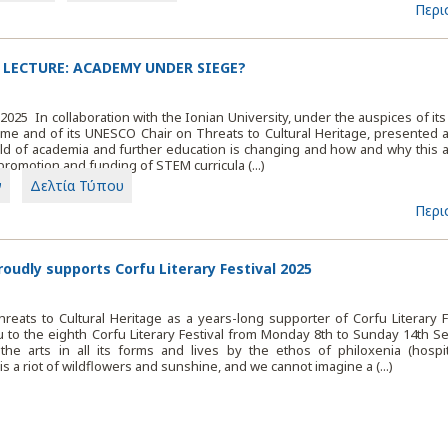
Περι
 LECTURE: ACADEMY UNDER SIEGE?
l 2025 In collaboration with the Ionian University, under the auspices of it
me and of its UNESCO Chair on Threats to Cultural Heritage, presented 
d of academia and further education is changing and how and why this a
 promotion and funding of STEM curricula (...)
ν
Δελτία Τύπου
Περι
oudly supports Corfu Literary Festival 2025
ts to Cultural Heritage as a years-long supporter of Corfu Literary Fe
ou to the eighth Corfu Literary Festival from Monday 8th to Sunday 14th 
the arts in all its forms and lives by the ethos of philoxenia (hospita
is a riot of wildflowers and sunshine, and we cannot imagine a (...)