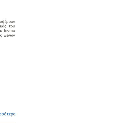
οσφέρουν
μιάς του
υ Ιονίου
ος Ξένων
σσότερα