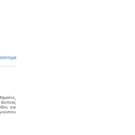
σσότερα
Μάμαλος,
 Βυτίνας
ύθος και
υγούστου