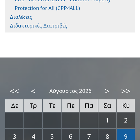
Protection for All (CPP4ALL)
Διαλέξεις
Διδακτορικές Διατριβές
<<
<
>
>>
Αύγουστος 2026
Δε
Τρ
Τε
Πε
Πα
Σα
Κυ
1
2
3
4
5
6
7
8
9