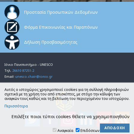
Προστασία Προσωπικών Δεδομένων
Φόρμα Επικοινωνίας και Παραπόνων
Δήλωση Προσβασιμότητας
Ιόνιο Πανεπιστήμιο - UNESCO
Τηλ.
26610 87251-2
Email:
unesco.chair@ionio.gr
HTML 5
|
CSS 3
|
VWCA AA 2
Αυτός ο ιστοχώρος χρησιμοποιεί cookies για τη συλλογή πληροφοριών
σχετικά με τη χρήση του από επισκέπτες, με στόχο την κάλυψη των
αναγκών τους καθώς και τη βελτίωση του περιεχομένου του ιστοχώρου.
Περισσότερα
Επιλέξτε ποιοι τύποι cookies θέλετε να χρησιμοποιηθούν
Αναγκαία
Επιδόσεων